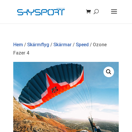
Hem
/
Skärmflyg
/
Skärmar
/
Speed
/ Ozone
Fazer 4