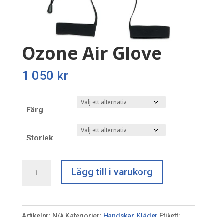
Ozone Air Glove
1 050
kr
Färg
Storlek
Ozone
Lägg till i varukorg
Air
Glove
mängd
Artikelnr:
N/A
Kategorier:
Handskar
,
Kläder
Etikett: