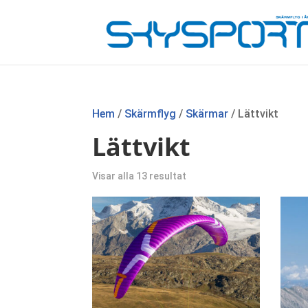
Hem
/
Skärmflyg
/
Skärmar
/ Lättvikt
Lättvikt
Sortera
Visar alla 13 resultat
efter
senaste