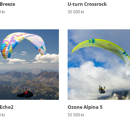
Breeze
U-turn Crossrock
0
kr
35 500
kr
Echo2
Ozone Alpina 5
0
kr
55 500
kr