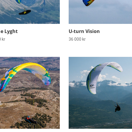
e Lyght
U-turn Vision
0
kr
36 000
kr