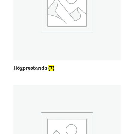
Högprestanda
(7)