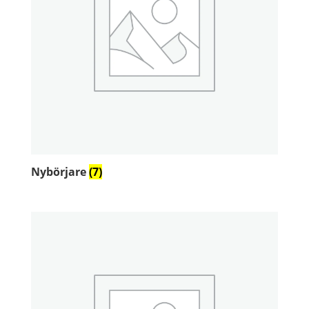
Nybörjare
(7)