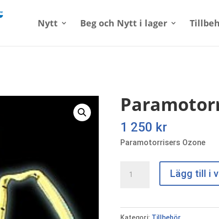
Nytt
Beg och Nytt i lager
Tillbe
Paramotorr
1 250
kr
Paramotorrisers Ozone
Paramotorrisers
Lägg till i
Ozone
mängd
Kategori:
Tillbehör