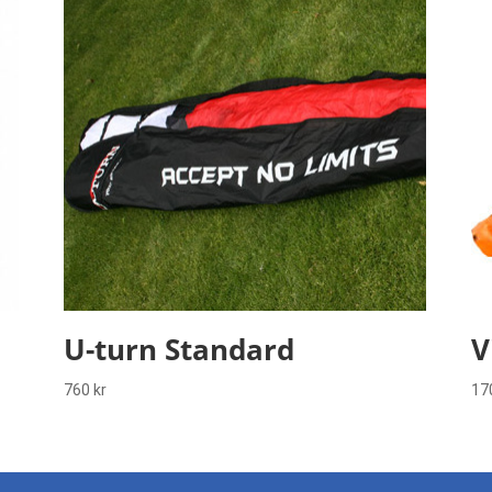
U-turn Standard
V
760
kr
17