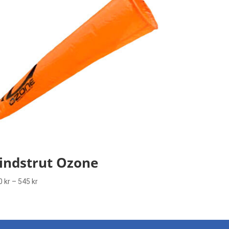
indstrut Ozone
Prisintervall:
0
kr
–
545
kr
170 kr
till
545 kr