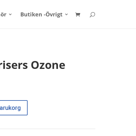
hör
Butiken -Övrigt
isers Ozone
 varukorg