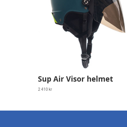
Sup Air Visor helmet
2 410
kr