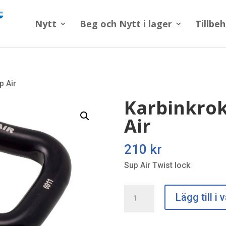
Nytt
Beg och Nytt i lager
Tillbe
p Air
Karbinkrok
Air
210
kr
Sup Air Twist lock
Karbinkrok
Lägg till i
Twist
Lock