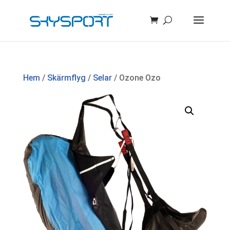
Hem
/
Skärmflyg
/
Selar
/ Ozone Ozo