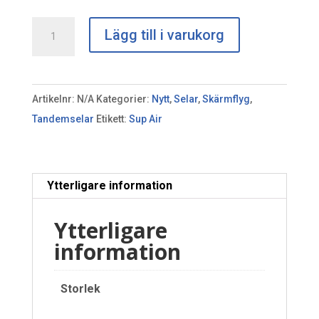
Sup
Lägg till i varukorg
Air
Walabi
3
Artikelnr:
N/A
Kategorier:
Nytt
,
Selar
,
Skärmflyg
,
mängd
Tandemselar
Etikett:
Sup Air
Ytterligare information
Ytterligare
information
Storlek