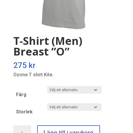
T-Shirt (Men)
Breast ”O”
275
kr
Ozone T shirt Kite.
Färg
Storlek
T-
Lägg till i varukorg