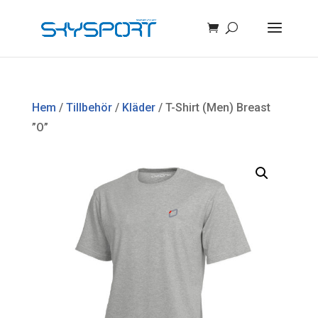
Hem
/
Tillbehör
/
Kläder
/ T-Shirt (Men) Breast
”O”