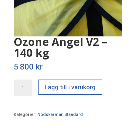
Ozone Angel V2 –
140 kg
5 800
kr
Ozone
Lägg till i varukorg
Angel
V2
-
Kategorier:
Nödskärmar
,
Standard
140
kg
mängd