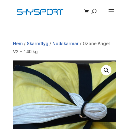
Hem
/
Skärmflyg
/
Nödskärmar
/ Ozone Angel
V2 – 140 kg