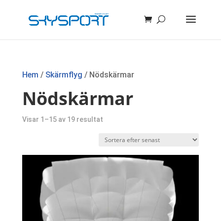
Hem
/
Skärmflyg
/ Nödskärmar
Nödskärmar
Sortera
Visar 1–15 av 19 resultat
efter
senaste