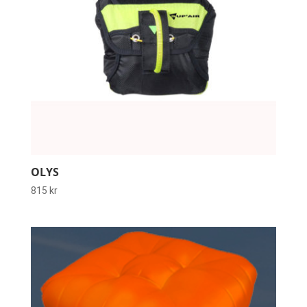
OLYS
815
kr