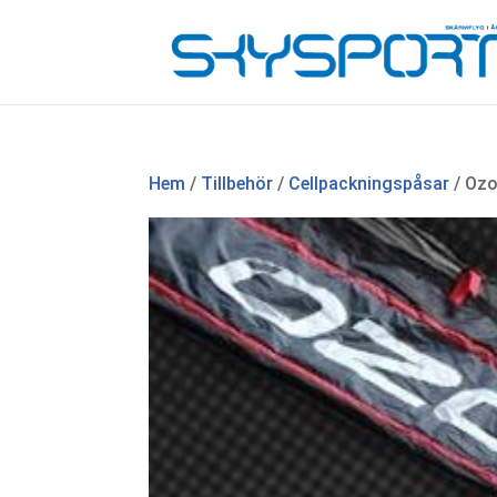
Hem
/
Tillbehör
/
Cellpackningspåsar
/ Ozo