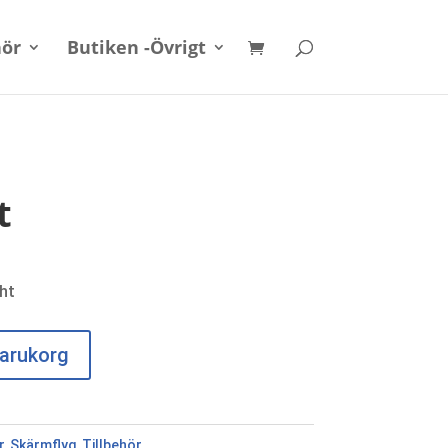
hör
Butiken -Övrigt
t
ht
 varukorg
r
,
Skärmflyg
,
Tillbehör