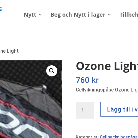
Nytt
Beg och Nytt i lager
Tillbe
ne Light
Ozone Ligh
760
kr
Cellvikningspåse Ozone Lig
Ozone
Lägg till i
Light
mängd
Kategorier:
Cellpackningspåsa