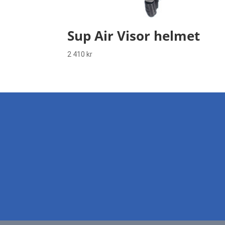
Sup Air Visor helmet
2 410
kr