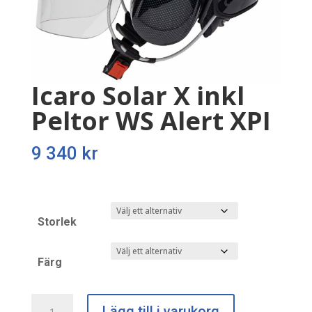
Icaro Solar X inkl
Peltor WS Alert XPI
9 340
kr
Storlek
Färg
Icaro
Lägg till i varukorg