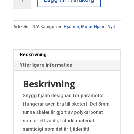
Solar
X
inkl
Artikelnr:
N/A
Kategorier:
Hjälmar
,
Motor Hjälm
,
Nytt
Peltor
WS
Alert
XPI
Beskrivning
mängd
Ytterligare information
Beskrivning
Snygg hjälm designad för paramotor.
(fungerar även bra till skoter). Det 3mm
tunna skalet är gjort av polykarbonat
som är ett väldigt starkt material
samtidigt som det är fjäderlätt.