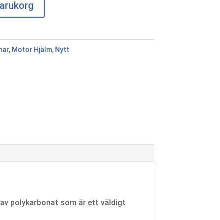
 varukorg
mar
,
Motor Hjälm
,
Nytt
 av polykarbonat som är ett väldigt