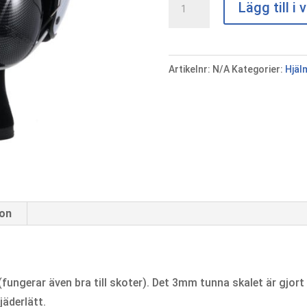
Lägg till i
Solar
X
2
Artikelnr:
N/A
Kategorier:
Hjäl
-
Vit
mängd
ion
ungerar även bra till skoter). Det 3mm tunna skalet är gjort
jäderlätt.