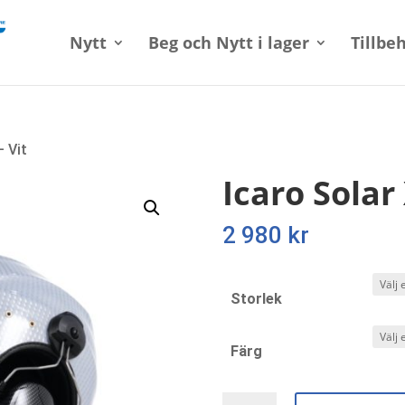
Nytt
Beg och Nytt i lager
Tillbe
– Vit
Icaro Solar 
2 980
kr
Storlek
Färg
Icaro