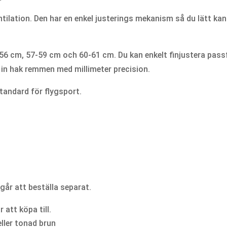
ntilation. Den har en enkel justerings mekanism så du lätt ka
54-56 cm, 57-59 cm och 60-61 cm. Du kan enkelt finjustera pa
a in hak remmen med millimeter precision.
standard för flygsport.
går att beställa separat.
att köpa till.
ller tonad brun