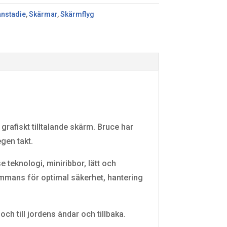
anstadie
,
Skärmar
,
Skärmflyg
h grafiskt tilltalande skärm. Bruce har
gen takt.
 teknologi, miniribbor, lätt och
ammans för optimal säkerhet, hantering
ch till jordens ändar och tillbaka.