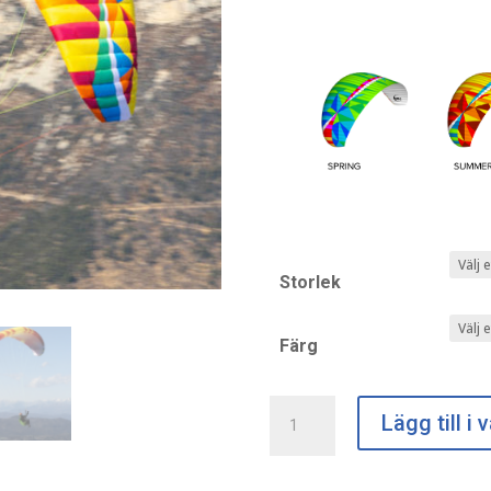
Storlek
Färg
BGD
Lägg till i
Epic2
mängd