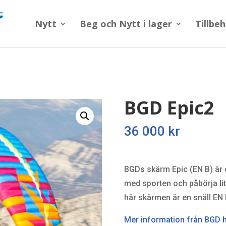
Nytt
Beg och Nytt i lager
Tillbe
BGD Epic2
36 000
kr
BGDs skärm Epic (EN B) är e
med sporten och påbörja lite
här skärmen är en snäll EN 
Mer information från BGD 