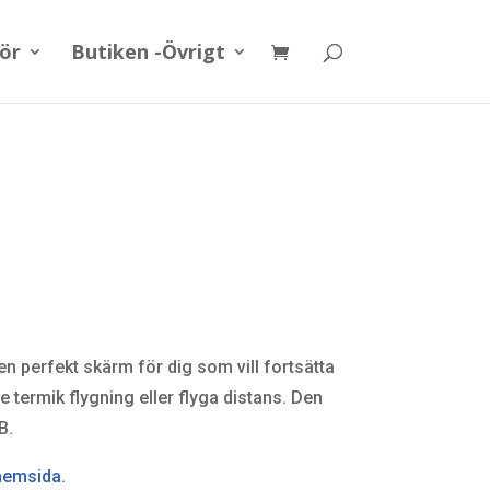
hör
Butiken -Övrigt
n perfekt skärm för dig som vill fortsätta
 termik flygning eller flyga distans. Den
B.
hemsida.