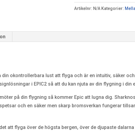
Artikelnr:
N/A
Kategorier:
Mell
ion
a din okontrollerbara lust att flyga och är en intuitiv, säker oc
nlösningar i EPIC2 så att du kan njuta av din flygning i din e
öter på din flygning så kommer Epic att lugna dig. Sharknose
ng spetsar och en säker men skarp bromsverkan fungerar tills
et att flyga över de högsta bergen, över de djupaste dalarna o