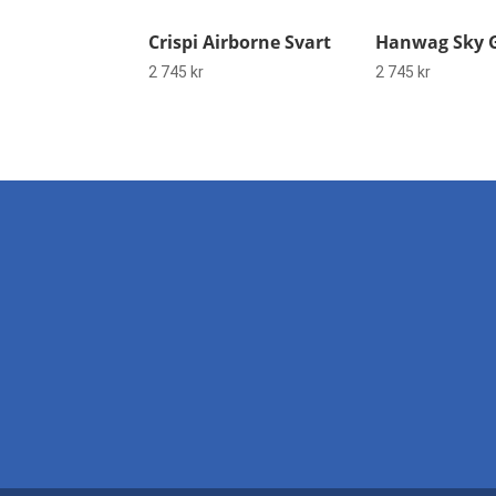
Crispi Airborne Svart
Hanwag Sky 
2 745
kr
2 745
kr