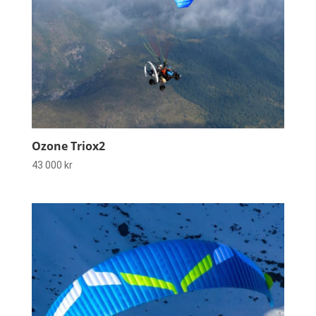
Ozone Triox2
43 000
kr