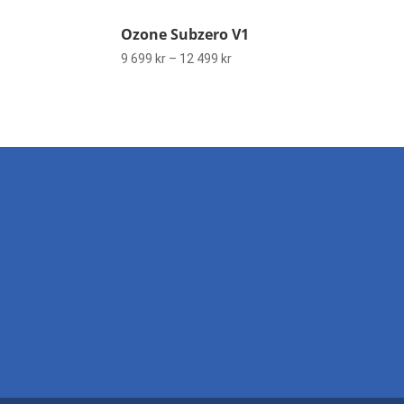
Ozone Subzero V1
Prisintervall:
9 699
kr
–
12 499
kr
9
699 kr
till
12
499 kr