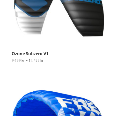
Ozone Subzero V1
Prisintervall:
9 699
kr
–
12 499
kr
9
699 kr
till
12
499 kr