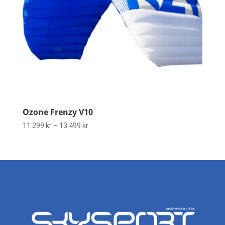
Ozone Frenzy V10
Prisintervall:
11 299
kr
–
13 499
kr
11
299 kr
till
13
499 kr