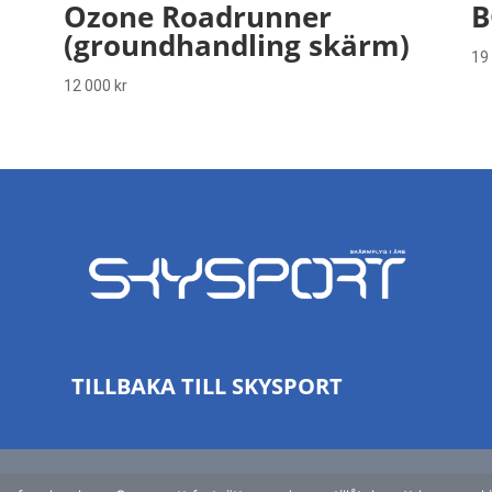
Ozone Roadrunner
B
(groundhandling skärm)
19
12 000
kr
TILLBAKA TILL SKYSPORT