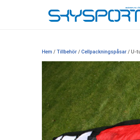
Hem
/
Tillbehör
/
Cellpackningspåsar
/ U-t