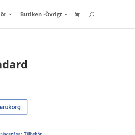
hör
Butiken -Övrigt
ndard
 varukorg
kningspåsar
,
Tillbehör