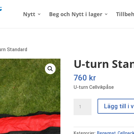
Nytt
Beg och Nytt i lager
Tillbe
urn Standard
U-turn Sta
760
kr
U-turn Cellvikpåse
U-
Lägg till i
turn
Standard
mängd
Kategorier:
Begagnat
,
Cellpac