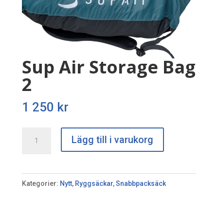
Sup Air Storage Bag
2
1 250
kr
Sup
Lägg till i varukorg
Air
Storage
Bag
Kategorier:
Nytt
,
Ryggsäckar
,
Snabbpacksäck
2
mängd