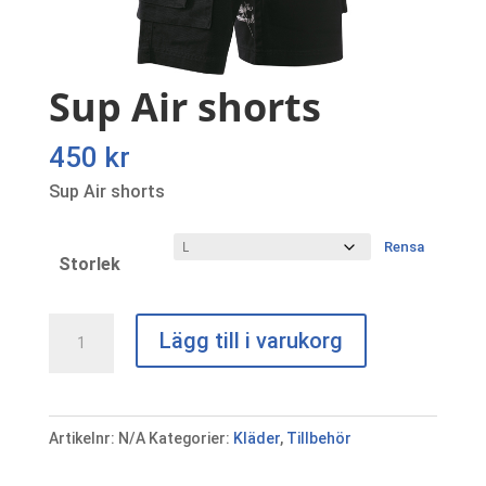
Sup Air shorts
450
kr
Sup Air shorts
Rensa
Storlek
Sup
Lägg till i varukorg
Air
shorts
mängd
Artikelnr:
N/A
Kategorier:
Kläder
,
Tillbehör