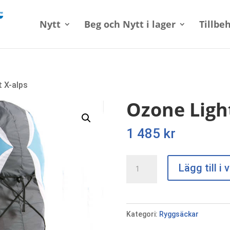
Nytt
Beg och Nytt i lager
Tillbe
t X-alps
Ozone Ligh
1 485
kr
Ozone
Lägg till i
Light
X-
alps
Kategori:
Ryggsäckar
mängd