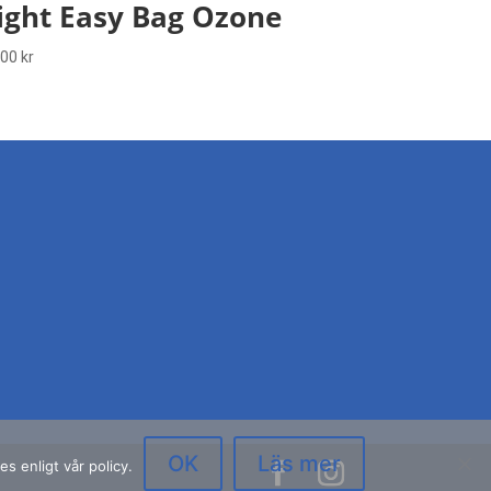
ight Easy Bag Ozone
100
kr
OK
Läs mer
s enligt vår policy.