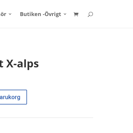
hör
Butiken -Övrigt
t X-alps
 varukorg