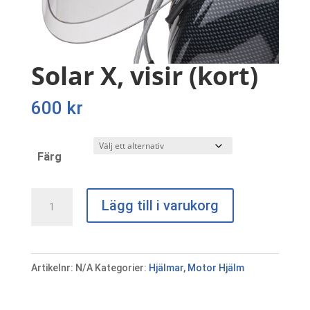
Solar X, visir (kort)
600
kr
Färg
Solar
Lägg till i varukorg
X,
visir
(kort)
Artikelnr:
N/A
Kategorier:
Hjälmar
,
Motor Hjälm
mängd