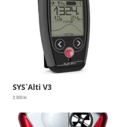
SYS`Alti V3
2 300
kr