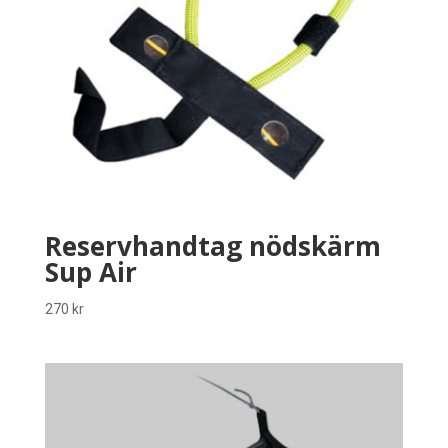
Reservhandtag nödskärm
Sup Air
270
kr