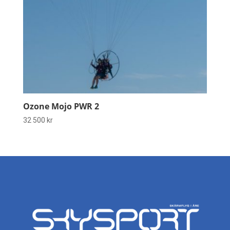
Ozone Mojo PWR 2
32 500
kr