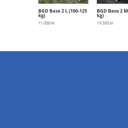
BGD Base 2 L (100-125
BGD Base 2 M 
kg)
kg)
11 000
kr
19 500
kr